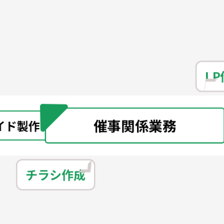
LP作成
催事関係業務
情
ラシ作成