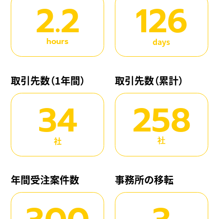
2.2
126
hours
days
取引先数（1年間）
取引先数（累計）
34
258
社
社
年間受注案件数
事務所の移転