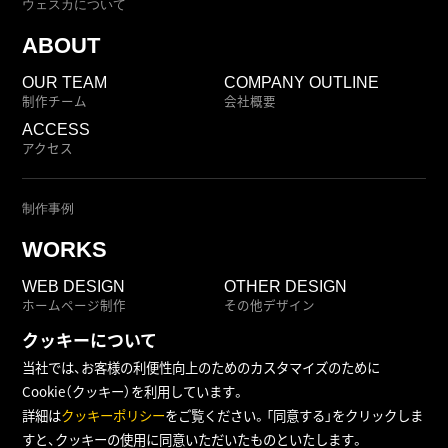
ウェスカについて
ABOUT
OUR TEAM
COMPANY OUTLINE
制作チーム
会社概要
ACCESS
アクセス
制作事例
WORKS
WEB DESIGN
OTHER DESIGN
ホームページ制作
その他デザイン
クッキーについて
当社では、お客様の利便性向上のためのカスタマイズのために
Cookie（クッキー）を利用しています。
SITE MAP
PRIVACY POLICY
COOKIE POLICY
詳細は
クッキーポリシー
をご覧ください。「同意する」をクリックしま
©weSKA.jp
すと、クッキーの使用に同意いただいたものといたします。